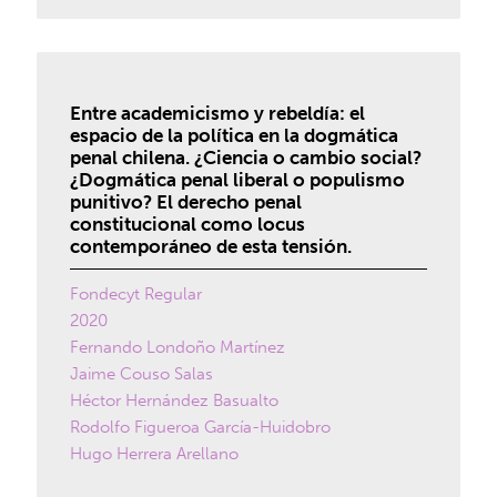
Entre academicismo y rebeldía: el
espacio de la política en la dogmática
penal chilena. ¿Ciencia o cambio social?
¿Dogmática penal liberal o populismo
punitivo? El derecho penal
constitucional como locus
contemporáneo de esta tensión.
Fondecyt Regular
2020
Fernando Londoño Martínez
Jaime Couso Salas
Héctor Hernández Basualto
Rodolfo Figueroa García-Huidobro
Hugo Herrera Arellano