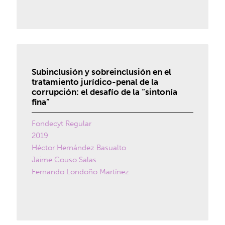
Subinclusión y sobreinclusión en el
tratamiento jurídico-penal de la
corrupción: el desafío de la “sintonía
fina”
Fondecyt Regular
2019
Héctor Hernández Basualto
Jaime Couso Salas
Fernando Londoño Martínez