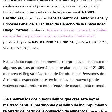
Sobre el tratamiento penal de la violencia patrimonial y sus
deslindes de otros tipos de violencia, como la psíquica y
física; trata el nuevo artículo de la profesora
Alejandra
Castillo Ara
, directora del
Departamento de Derecho Penal y
Procesal Penal de la Facultad de Derecho de la Universidad
Diego Portales
, titulado:
“Aproximación al contenido y límites
de la violencia patrimonial en el contexto intrafamiliar”
,
publicado por la
Revista Política Criminal
(ISSN-e 0718-3399,
Vol. 18, Nº. 36, 2023).
Este artículo expone lineamientos interpretativos respecto de
algunos puntos problemáticos que plantea la Ley n° 21.389,
que crea el Registro Nacional de Deudores de Pensiones de
Alimentos, especialmente, en lo relativo al nuevo tipo de
violencia intrafamiliar o intraafectiva de carácter patrimonial.
“Se analizan los dos nuevos delitos que crea esta ley: el
maltrato habitual patrimonial y el delito de incumplimiento
reiterado del pago de la obligación de alimentos
“, se explica