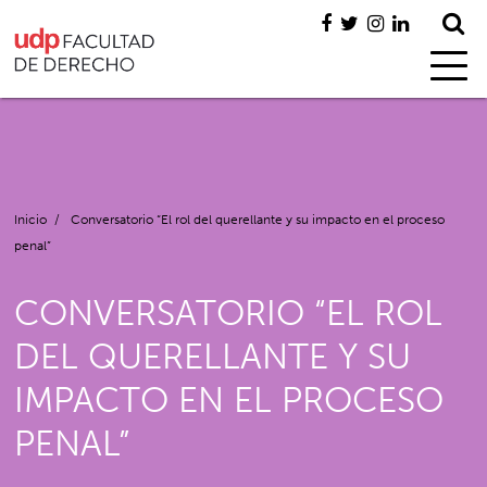
Inicio
/
Conversatorio “El rol del querellante y su impacto en el proceso
penal”
CONVERSATORIO “EL ROL
DEL QUERELLANTE Y SU
IMPACTO EN EL PROCESO
PENAL”