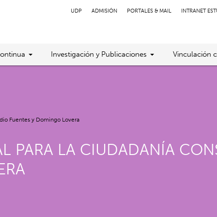
UDP
ADMISIÓN
PORTALES & MAIL
INTRANET ES
ontinua
Investigación y Publicaciones
Vinculación 
udio Fuentes y Domingo Lovera
L PARA LA CIUDADANÍA CON
ERA