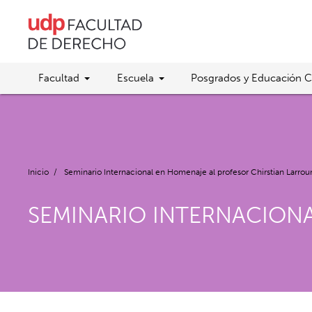
Facultad
Escuela
Posgrados y Educación C
Inicio
/
Seminario Internacional en Homenaje al profesor Chirstian Larro
SEMINARIO INTERNACION