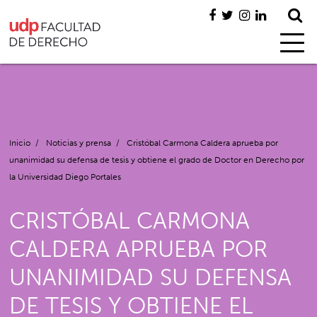
Inicio
/
Noticias y prensa
/
Cristóbal Carmona Caldera aprueba por
unanimidad su defensa de tesis y obtiene el grado de Doctor en Derecho por
la Universidad Diego Portales
CRISTÓBAL CARMONA
CALDERA APRUEBA POR
UNANIMIDAD SU DEFENSA
DE TESIS Y OBTIENE EL