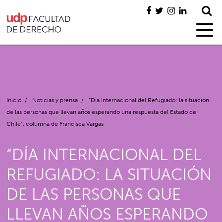
Inicio
/
Noticias y prensa
/
“Día Internacional del Refugiado: la situación
de las personas que llevan años esperando una respuesta del Estado de
Chile”, columna de Francisca Vargas
“DÍA INTERNACIONAL DEL
REFUGIADO: LA SITUACIÓN
DE LAS PERSONAS QUE
LLEVAN AÑOS ESPERANDO