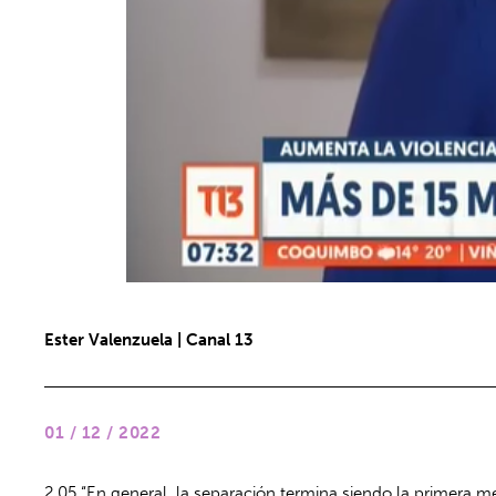
Ester Valenzuela | Canal 13
01 / 12 / 2022
2.05 “En general, la separación termina siendo la primera med