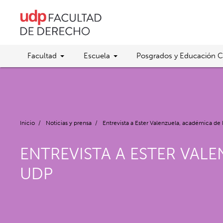
Facultad
Escuela
Posgrados y Educación C
Inicio
/
Noticias y prensa
/
Entrevista a Ester Valenzuela, académica d
ENTREVISTA A ESTER VAL
UDP