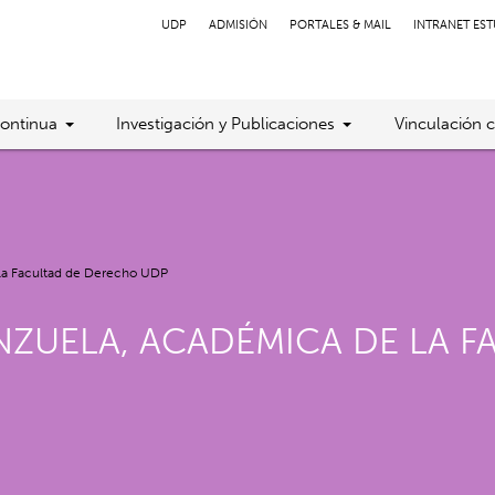
UDP
ADMISIÓN
PORTALES & MAIL
INTRANET ES
ontinua
Investigación y Publicaciones
Vinculación 
e la Facultad de Derecho UDP
ENZUELA, ACADÉMICA DE LA 