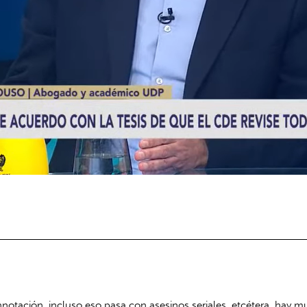
tación, incluso eso pasa con asesinos seriales, etcétera, hay muc