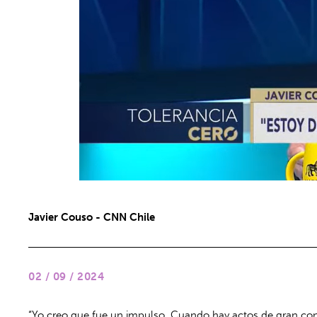
Javier Couso - CNN Chile
02 / 09 / 2024
“Yo creo que fue un impulso. Cuando hay actos de gran conno