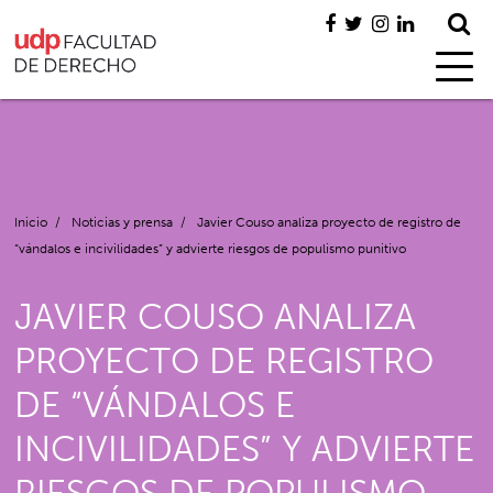
Inicio
/
Noticias y prensa
/
Javier Couso analiza proyecto de registro de
“vándalos e incivilidades” y advierte riesgos de populismo punitivo
JAVIER COUSO ANALIZA
PROYECTO DE REGISTRO
DE “VÁNDALOS E
INCIVILIDADES” Y ADVIERTE