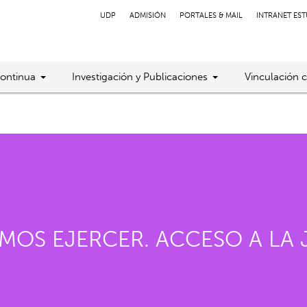
UDP
ADMISIÓN
PORTALES & MAIL
INTRANET ES
ontinua
Investigación y Publicaciones
Vinculación 
S EJERCER. ACCESO A LA J