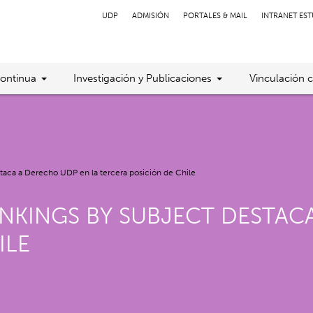
UDP
ADMISIÓN
PORTALES & MAIL
INTRANET ES
ontinua
Investigación y Publicaciones
Vinculación 
taca a Derecho UDP en la tercera posición de Chile
NKINGS BY SUBJECT DESTAC
ILE