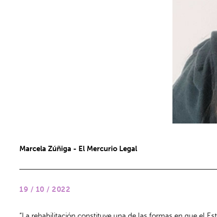
Marcela Zúñiga - El Mercurio Legal
19 / 10 / 2022
“La rehabilitación constituye una de las formas en que el E