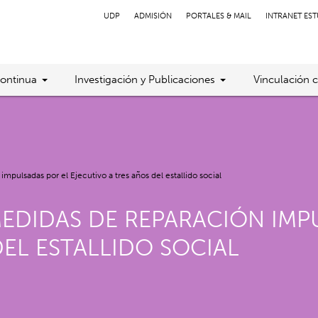
UDP
ADMISIÓN
PORTALES & MAIL
INTRANET ES
ontinua
Investigación y Publicaciones
Vinculación 
mpulsadas por el Ejecutivo a tres años del estallido social
MEDIDAS DE REPARACIÓN IMP
DEL ESTALLIDO SOCIAL