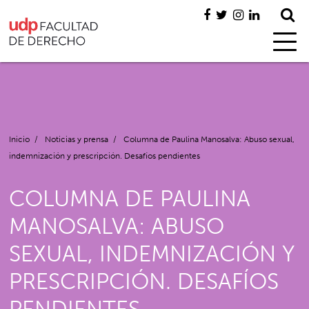
Inicio
/
Noticias y prensa
/
Columna de Paulina Manosalva: Abuso sexual,
indemnización y prescripción. Desafíos pendientes
COLUMNA DE PAULINA
MANOSALVA: ABUSO
SEXUAL, INDEMNIZACIÓN Y
PRESCRIPCIÓN. DESAFÍOS