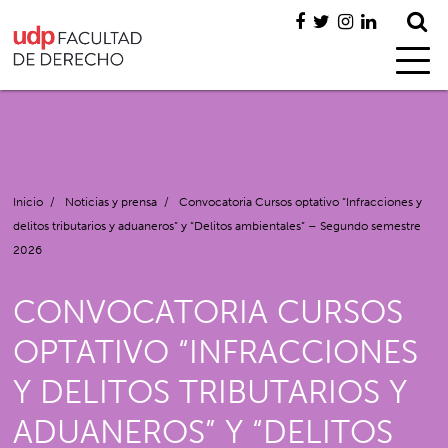
Inicio
/
Noticias y prensa
/
Convocatoria Cursos optativo “Infracciones y
delitos tributarios y aduaneros” y “Delitos ambientales” – Segundo semestre
2026
CONVOCATORIA CURSOS
OPTATIVO “INFRACCIONES
Y DELITOS TRIBUTARIOS Y
ADUANEROS” Y “DELITOS